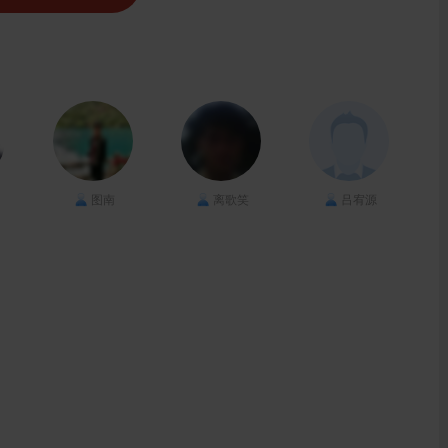
图南
离歌笑
吕宥源