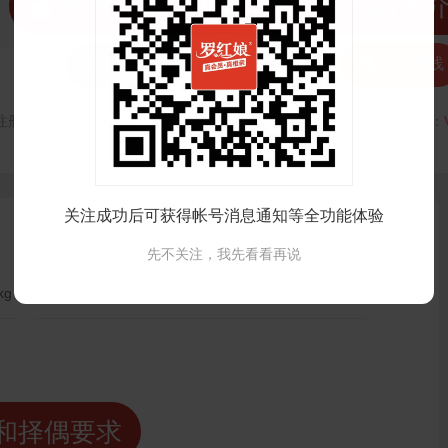
 登录注册后可看清晰照片和自我



发私信
打招呼
红娘牵线
注册时间：
VIP会员可见
最后登录时间：
VIP会员可见
最后位置：
关注成功后可获得帐号消息通知等全功能体验
先不关注，我先看看再说
kg
户籍地区：
四川 绵阳 游仙区
和择偶要求