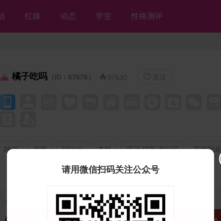
动
红娘
动态
学堂
性格测评
橘子吃吗
（ID：67678）
关注


97630
28岁
未婚
160cm
本科
四川 绵阳 游仙区
其他职业
请用微信扫码关注公众号
个人独白：