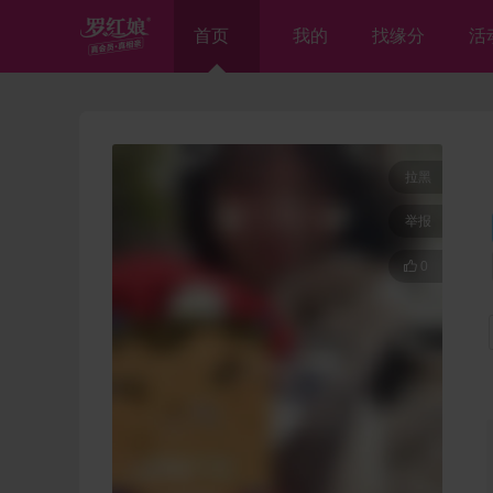
首页
我的
找缘分
活
拉黑
举报

0