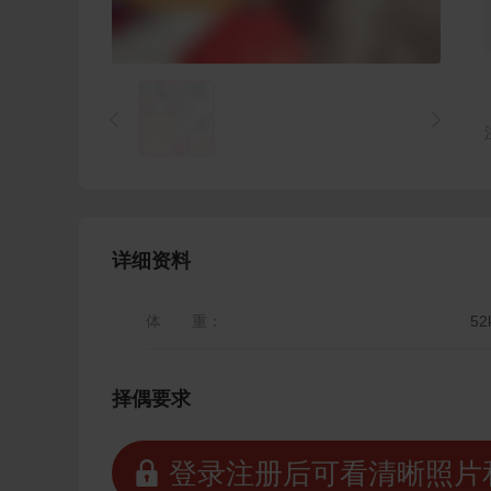


1
/
1
详细资料
体 重：
52
择偶要求
 登录注册后可看清晰照片