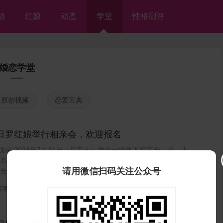
动
红娘
动态
学堂
性格测评
婚恋学堂
原创视频
恋爱宝典
1日罗红娘举行相亲会，欢迎报名
划在2024年7月21日（星期天）举办一场线下相亲会，老、中、
名，按年龄分区分桌坐，欢迎单身男女报名。本场相亲会是开放
请用微信扫码关注公众号
会员也可以报名参加...
新动态
发布时间：2024-08-22

1158