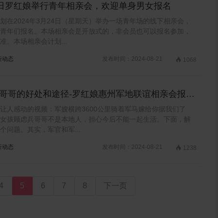
4日罗红娘举行青年相亲会，欢迎单身男女报名
划在2024年3月24日（星期天）举办一场青年场的线下相亲会，
青年们报名。本场相亲会是开放式的，非会员也可以报名参加，
准。本场相亲会计划...
新动态
发布时间：2024-08-21

1068
哥哥的好处和途径-罗红娘惠州军地联谊相亲会报名
止
让人感动的视频：军嫂横跨3600公里骑着军马嫁给你据我们了
女孩顾虑兵哥哥不是本地人，担心今后不能一起生活。下面，解
个问题。其实，军官和军...
新动态
发布时间：2024-08-21

1238
4
5
6
7
8
下一页