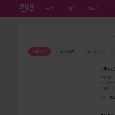
首页
我的
找缘分
活
全部分类
最新动态
使用帮助
7月2
罗红娘计
青均可报
式的，非
来自：
最