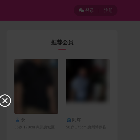
登录
|
注册

推荐会员

联系Ta
联系Ta
余
阿辉
35岁 170cm 惠州惠城区
58岁 175cm 惠州博罗县