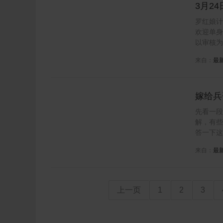
3月2
罗红娘计
欢迎单身
以审核为
来自：
最
嫁给兵
即将截
先看一段
解，有些
答一下这
来自：
最
上一页
1
2
3