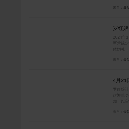
来自：
最
罗红娘
营 缘
2024
军营缘定
体婚礼，
来自：
最
4月2
罗红娘计
欢迎单身
加，以审
来自：
最