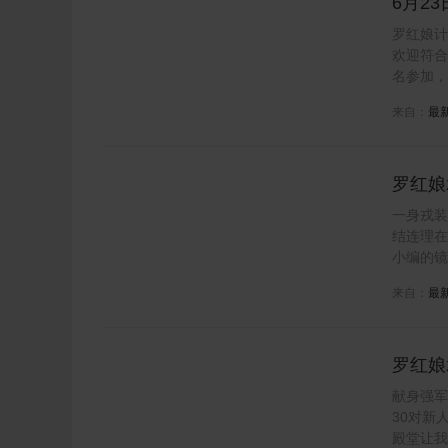
6月2
罗红娘计
欢迎符合
名参加，
来自：
最
罗红娘
一身戎装
结连理在
小编的镜
来自：
最
罗红娘
婚礼
献身强军
30对新
殿堂让我