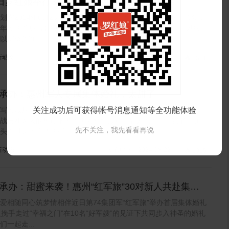
3日罗红娘举行30-45岁中年相亲会，欢迎报名
划在2024年6月23日（星期天）举办一场30-45岁的线下相亲会，
年龄的单身男女报名。本场相亲会是开放式的，非会员也可以报
以审核为准。...
新动态
发布时间：2024-08-22

1311
承办：惠州军人专属集体婚礼，太甜了
写忠诚身披婚纱托终生近日第74集团军“红一团”部队30对新人喜
关注成功后可获得帐号消息通知等全功能体验
战友和亲人的见证下携手步入婚姻殿堂开启人生篇章让我们跟随
先不关注，我先看看再说
头走进这场庄严的军...
新动态
发布时间：2024-08-22

1015
承办：甜蜜来袭！惠州“红军旅”30对新人共赴集体
爱相随同心筑梦情相伴近日第74集团军“红军旅”举办首届集体婚礼
人挽手走过“幸福之门”在10名“好军嫂”的见证下共同步入神圣的婚礼
们一起走...